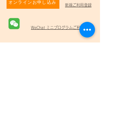
オンラインお申し込み
新規ご利用登録
WeChat ミニプログラムご利用方法
Previous
Next
羽田事務所
東京都大田区羽田5-22-4
​03-4405-4655
info@tenso-express.com
渋谷荷捌場
​東京都渋谷区渋谷3-25-10 小池ビル1F