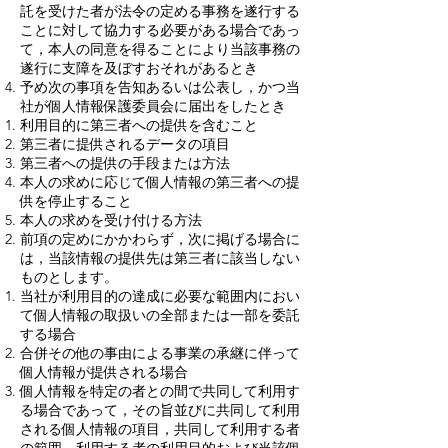
託を受けた者が法令の定める事務を遂行する
ことに対して協力する必要がある場合であっ
て，本人の同意を得ることにより当該事務の
遂行に支障を及ぼすおそれがあるとき
予め次の事項を告知あるいは公表し，かつ当
社が個人情報保護委員会に届出をしたとき
利用目的に第三者への提供を含むこと
第三者に提供されるデータの項目
第三者への提供の手段または方法
本人の求めに応じて個人情報の第三者への提
供を停止すること
本人の求めを受け付ける方法
前項の定めにかかわらず，次に掲げる場合に
は，当該情報の提供先は第三者に該当しない
ものとします。
当社が利用目的の達成に必要な範囲内におい
て個人情報の取扱いの全部または一部を委託
する場合
合併その他の事由による事業の承継に伴って
個人情報が提供される場合
個人情報を特定の者との間で共同して利用す
る場合であって，その旨並びに共同して利用
される個人情報の項目，共同して利用する者