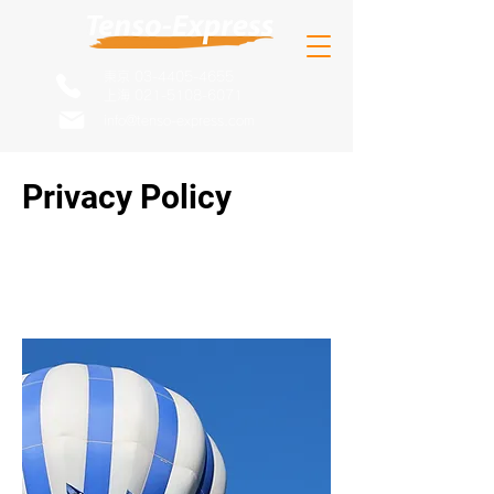
東京 03-4405-4655
上海 021-5108-6071
info@tenso-express.com
Privacy Policy