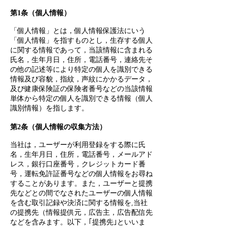
第1条（個人情報）
「個人情報」とは，個人情報保護法にいう
「個人情報」を指すものとし，生存する個人
に関する情報であって，当該情報に含まれる
氏名，生年月日，住所，電話番号，連絡先そ
の他の記述等により特定の個人を識別できる
情報及び容貌，指紋，声紋にかかるデータ，
及び健康保険証の保険者番号などの当該情報
単体から特定の個人を識別できる情報（個人
識別情報）を指し
ます。
第2条（個人情報の収集方法）
当社は，ユーザーが利用登録をする際に氏
名，生年月日，住所，電話番号，メールアド
レス，銀行口座番号，クレジットカード番
号，運転免許証番号などの個人情報をお尋ね
することがあります。また，ユーザーと提携
先などとの間でなされたユーザーの個人情報
を含む取引記録や決済に関する情報を,当社
の提携先（情報提供元，広告主，広告配信先
などを含みます。以下，｢提携先｣といいま