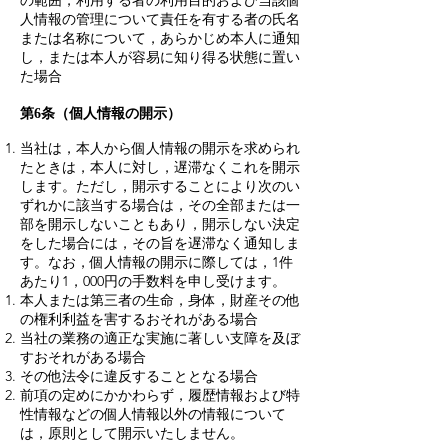
の範囲，利用する者の利用目的および当該個
人情報の管理について責任を有する者の氏名
または名称について，あらかじめ本人に通知
し，または本人が容易に知り得る状態に置い
た場合
第6条（個人情報の開示）
当社は，本人から個人情報の開示を求められ
たときは，本人に対し，遅滞なくこれを開示
します。ただし，開示することにより次のい
ずれかに該当する場合は，その全部または一
部を開示しないこともあり，開示しない決定
をした場合には，その旨を遅滞なく通知しま
す。なお，個人情報の開示に際しては，1件
あたり1，000円の手数料を申し受けます。
本人または第三者の生命，身体，財産その他
の権利利益を害するおそれがある場合
当社の業務の適正な実施に著しい支障を及ぼ
すおそれがある場合
その他法令に違反することとなる場合
前項の定めにかかわらず，履歴情報および特
性情報などの個人情報以外の情報について
は，原則として開示いたしません。