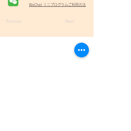
WeChat ミニプログラムご利用方法
Previous
Next
羽田事務所
東京都大田区羽田5-22-4
​03-4405-4655
info@tenso-express.com
渋谷荷捌場
​東京都渋谷区渋谷3-25-10 小池ビル1F
上海事務所
上海市浦东新区川南奉公路971弄5号楼1层星阁酒