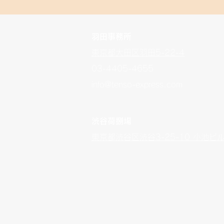
羽田事務所
東京都大田区羽田5-22-4
​03-4405-4655
info@tenso-express.com
渋谷荷捌場
​東京都渋谷区渋谷3-25-10 小池ビル