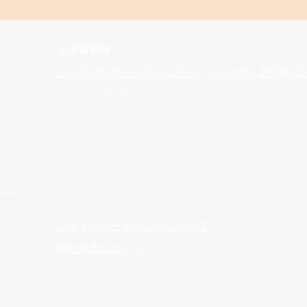
上海事務所
上海市浦东新区川南奉公路971弄5号楼1层星阁酒
​021-5108-6071
1F
​プライバシーポリシーについて
弊社免責について