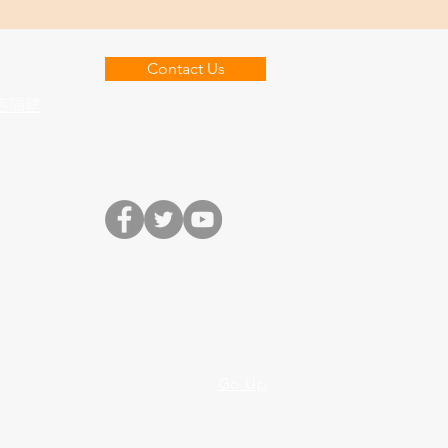
Contact Us
店隔壁
Go Up