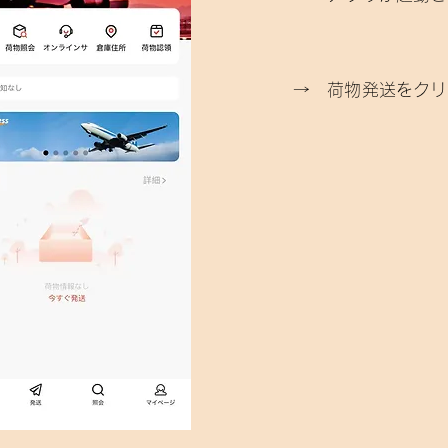
​→ 荷物発送をク