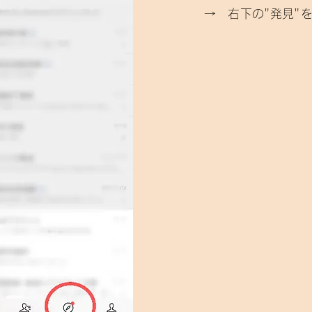
→ 右下の"発見"